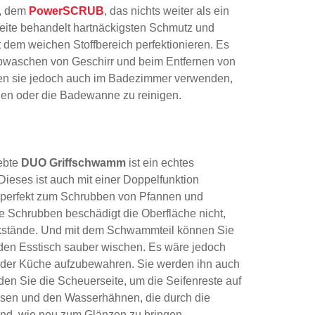
n, dem
PowerSCRUB
, das nichts weiter als ein
Seite behandelt hartnäckigsten Schmutz und
dem weichen Stoffbereich perfektionieren. Es
 Abwaschen von Geschirr und beim Entfernen von
en sie jedoch auch im Badezimmer verwenden,
n oder die Badewanne zu reinigen.
ebte
DUO Griffschwamm
ist ein echtes
ieses ist auch mit einer Doppelfunktion
h perfekt zum Schrubben von Pfannen und
te Schrubben beschädigt die Oberfläche nicht,
ückstände. Und mit dem Schwammteil können Sie
den Esstisch sauber wischen. Es wäre jedoch
der Küche aufzubewahren. Sie werden ihn auch
n Sie die Scheuerseite, um die Seifenreste auf
iesen und den Wasserhähnen, die durch die
ind, wie neu zum Glänzen zu bringen.