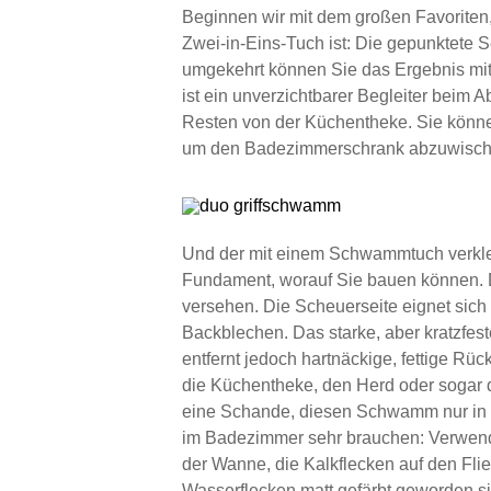
Beginnen wir mit dem großen Favorite
Zwei-in-Eins-Tuch ist: Die gepunktete 
umgekehrt können Sie das Ergebnis mit 
ist ein unverzichtbarer Begleiter beim
Resten von der Küchentheke. Sie könn
um den Badezimmerschrank abzuwische
Und der mit einem Schwammtuch verkl
Fundament, worauf Sie bauen können. D
versehen. Die Scheuerseite eignet sic
Backblechen. Das starke, aber kratzfes
entfernt jedoch hartnäckige, fettige R
die Küchentheke, den Herd oder sogar 
eine Schande, diesen Schwamm nur in 
im Badezimmer sehr brauchen: Verwende
der Wanne, die Kalkflecken auf den Fl
Wasserflecken matt gefärbt geworden s