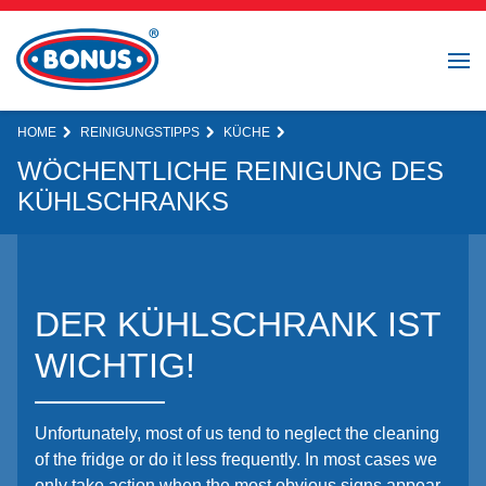
HOME
REINIGUNGSTIPPS
KÜCHE
WÖCHENTLICHE REINIGUNG DES
KÜHLSCHRANKS
DER KÜHLSCHRANK IST
WICHTIG!
Unfortunately, most of us tend to neglect the cleaning
of the fridge or do it less frequently. In most cases we
only take action when the most obvious signs appear.