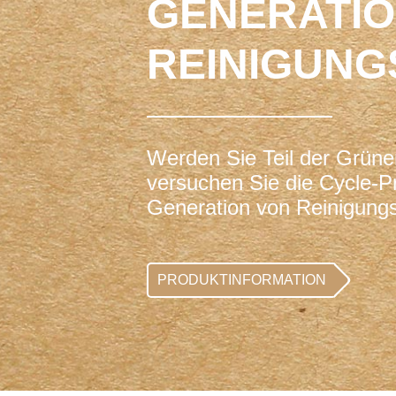
GENERATIO
REINIGUNG
Werden Sie Teil der Grüne
versuchen Sie die Cycle-P
Generation von Reinigungs
PRODUKTINFORMATION