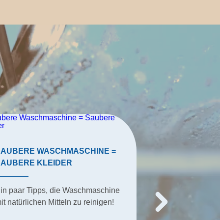
10 GRÜNDE,
SAUBERE WASCHMASCHINE =
GUMMIHANDS
SAUBERE KLEIDER
TRAGEN
in paar Tipps, die Waschmaschine
Viele Menschen 
it natürlichen Mitteln zu reinigen!
Leben ohne sie 
vorstellen, an