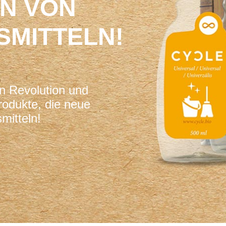
N VON
SMITTELN!
n Revolution und
rodukte, die neue
mitteln!