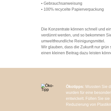
• Gebrauchsanweisung
• 100% recycelte Papierverpackung
Die Konzentrate können schnell und ei
verdünnt werden, und so bekommen Sie
umweltfreundliche Reinigungsmittel.
Wir glauben, dass die Zukunft nur grün 
einen kleinen Beitrag dazu leisten könn
Ökotipps:
Wussten Sie d
wurden für eine besonde
entwickelt. Füllen Sie sie
Reduzierung von Plastikm