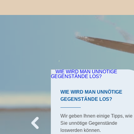
ERTIPPS
WIE WIRD MAN UNNÖTIGE
GEGENSTÄNDE LOS?
sind häufige
mmers. Bio-
Wir geben Ihnen einige Tipps, wie
 diese.
Sie unnötige Gegenstände
loswerden können.