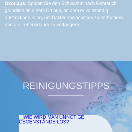
Ökotipps:
Spülen Sie den Schwamm nach Gebrauch
gründlich an einem Ort aus, an dem er vollständig
austrocknen kann, um Bakterienwachstum zu verhindern
und die Lebensdauer zu verlängern.
REINIGUNGSTIPPS