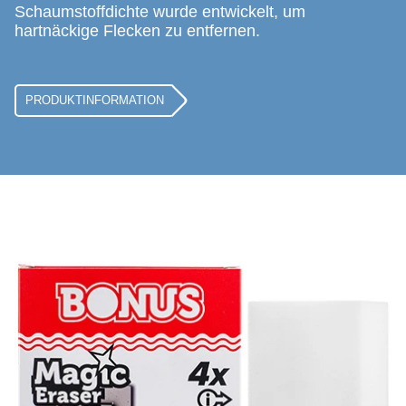
Schaumstoffdichte wurde entwickelt, um
hartnäckige Flecken zu entfernen.
PRODUKTINFORMATION