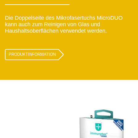
Die Doppelseite des Mikrofasertuchs MicroDUO
kann auch zum Reinigen von Glas und
Haushaltsoberflächen verwendet werden.
PRODUKTINFORMATION