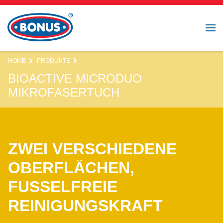
HOME
PRODUKTE
BIOACTIVE MICRODUO
MIKROFASERTUCH
ZWEI VERSCHIEDENE
OBERFLÄCHEN,
FUSSELFREIE
REINIGUNGSKRAFT