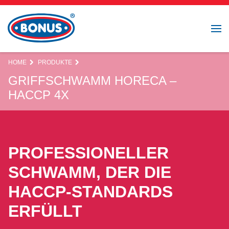
HOME
PRODUKTE
GRIFFSCHWAMM HORECA –
HACCP 4X
PROFESSIONELLER
SCHWAMM, DER DIE
HACCP-STANDARDS
ERFÜLLT