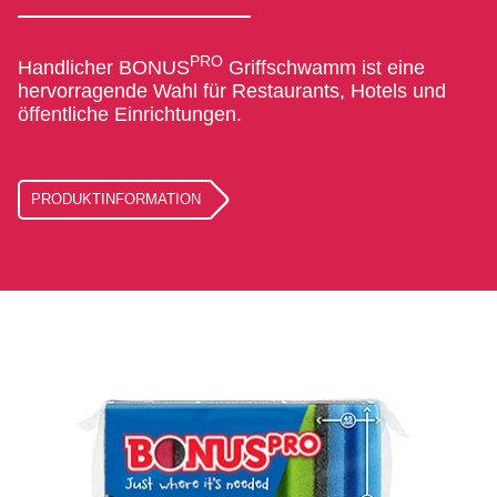
PRO
Handlicher BONUS
Griffschwamm ist eine
hervorragende Wahl für Restaurants, Hotels und
öffentliche Einrichtungen.
PRODUKTINFORMATION