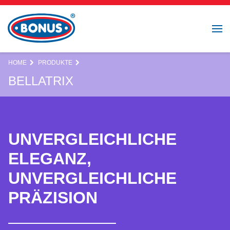
HOME
PRODUKTE
BELLATRIX
UNVERGLEICHLICHE
ELEGANZ,
UNVERGLEICHLICHE
PRÄZISION