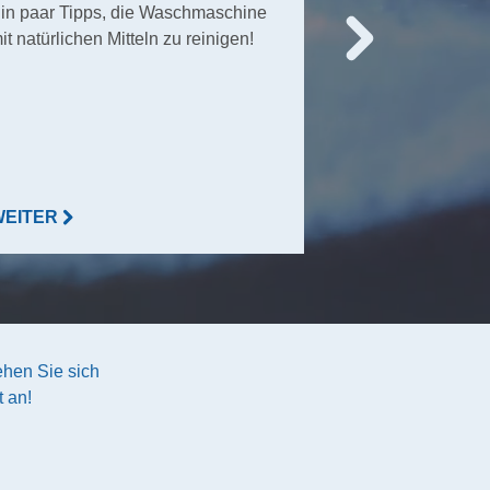
in paar Tipps, die Waschmaschine
Viele Menschen 
it natürlichen Mitteln zu reinigen!
Leben ohne sie 
vorstellen, an
Hautrötungen. H
warum Sie
Haushaltsgumm
tragen sollten!
WEITER
WEITER
hen Sie sich
 an!