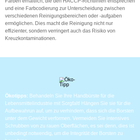
Farben erhältlich, die den HACCP-Richtlinien entsprechen
und eine Farbcodierung zur Unterscheidung zwischen
verschiedenen Reinigungsbereichen oder -aufgaben
ermöglichen. Dies macht die Reinigung nicht nur
effizienter, sondern verringert auch das Risiko von
Kreuzkontaminationen.
Ökotipps:
Behandeln Sie Ihre Handbürste für die
Lebensmittelindustrie mit Sorgfalt! Hängen Sie sie für die
Aufbewahrun auf, um zu verhindern, dass sich die Borsten
unter dem Gewicht verformen. Vermeiden Sie intensives
Schrubben von zu rauen Oberflächen, es sei denn, dies ist
unbedingt notwendig, um die Integrität der Borsten zu