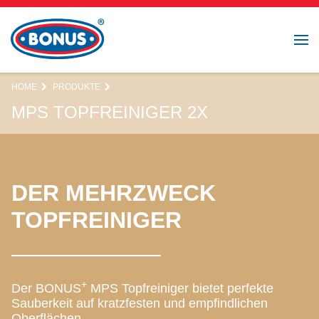
HOME
PRODUKTE
MPS TOPFREINIGER 2X
DER MEHRZWECK
TOPFREINIGER
+
Der BONUS
MPS Topfreiniger bietet perfekte
Sauberkeit auf kratzfesten und empfindlichen
Oberflächen.