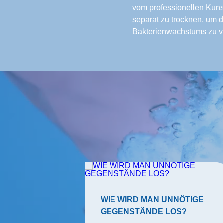
vom professionellen Kunst
separat zu trocknen, um 
Bakterienwachstums zu ve
ERTIPPS
WIE WIRD MAN UNNÖTIGE
GEGENSTÄNDE LOS?
sind häufige