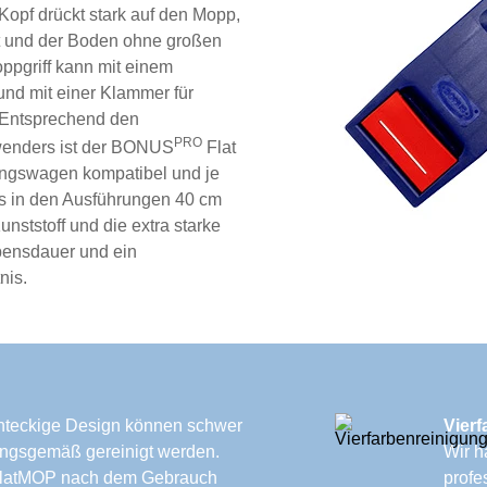
opf drückt stark auf den Mopp,
t und der Boden ohne großen
ppgriff kann mit einem
 und mit einer Klammer für
. Entsprechend den
PRO
wenders ist der BONUS
Flat
ngswagen kompatibel und je
s in den Ausführungen 40 cm
nststoff und die extra starke
bensdauer und ein
nis.
hteckige Design können schwer
Vier
ngsgemäß gereinigt werden.
Wir h
 FlatMOP nach dem Gebrauch
profe