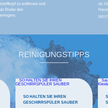
stoffkopf zu entfernen und
ist. 
das Risiko des
Haush
rringern.
WEI
REINIGUNGSTIPPS
SO HALTEN SIE IHREN
GESCHIRRSPÜLER SAUBER