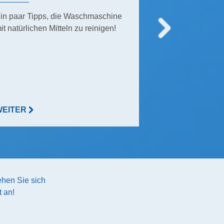
in paar Tipps, die Waschmaschine
Viele Menschen 
it natürlichen Mitteln zu reinigen!
Leben ohne sie 
vorstellen, an
Hautrötungen. H
warum Sie
Haushaltsgumm
tragen sollten!
WEITER
WEITER
hen Sie sich
 an!