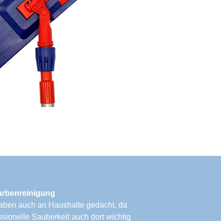
farbenreinigung
aben auch an Haushalte gedacht, da
ssionelle Sauberkeit auch dort wichtig