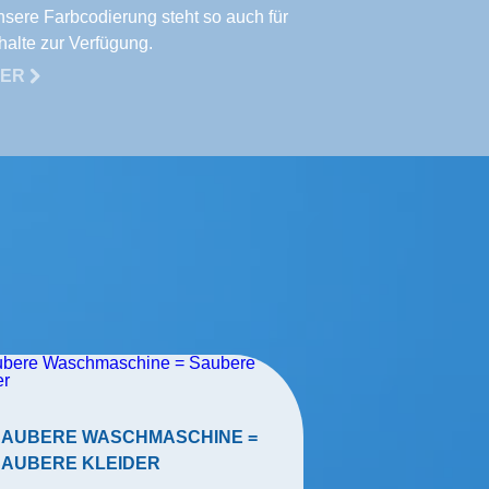
Unsere Farbcodierung steht so auch für
alte zur Verfügung.
TER
10 GRÜNDE,
SAUBERE WASCHMASCHINE =
GUMMIHANDS
SAUBERE KLEIDER
TRAGEN