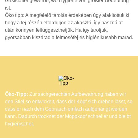
Gaststättengewerbe, wo Hygiene von größter Bedeutung
ist.
Öko tipp: A megfelelő tárolás érdekében úgy alakítottuk ki,
hogy a fej részén elforduljon az akasztó, így használat
után könnyen felfüggeszthetjük. Ha így tároljuk,
gyorsabban kiszárad a felmosófej és higiénikusabb marad.
Öko-Tipp:
Zur sachgerechten Aufbewahrung haben wir
den Stiel so entwickelt, dass der Kopf sich drehen lässt, so
dass er nach dem Gebrauch einfach aufgehängt werden
kann. Dadurch trocknet der Moppkopf schneller und bleibt
hygienischer.