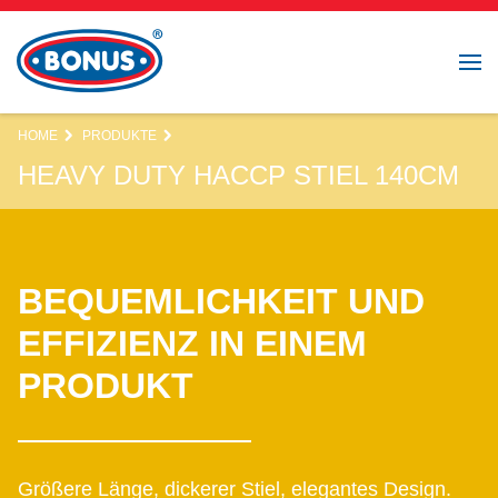
HOME
PRODUKTE
HEAVY DUTY HACCP STIEL 140CM
BEQUEMLICHKEIT UND
EFFIZIENZ IN EINEM
PRODUKT
Größere Länge, dickerer Stiel, elegantes Design.